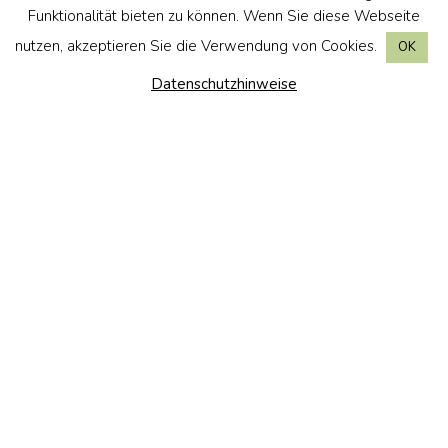
gegenüber denen Ihre Daten offengelegt
Funktionalität bieten zu können. Wenn Sie diese Webseite
wurden oder werden, die geplante
nutzen, akzeptieren Sie die Verwendung von Cookies.
OK
Speicherdauer bzw. die Kriterien für die
Festlegung der Speicherdauer, das Bestehen
Datenschutzhinweise
eines Rechts auf Berichtigung, Löschung,
Einschränkung der Verarbeitung, Widerspruch
gegen die Verarbeitung, Beschwerde bei einer
Aufsichtsbehörde, die Herkunft Ihrer Daten,
wenn diese nicht durch uns bei Ihnen erhoben
wurden, das Bestehen einer automatisierten
Entscheidungsfindung einschließlich Profiling
und ggf. aussagekräftige Informationen über die
involvierte Logik und die Sie betreffende
Tragweite und die angestrebten Auswirkungen
einer solchen Verarbeitung, sowie Ihr Recht auf
Unterrichtung, welche Garantien gemäß Art. 46
DSGVO bei Weiterleitung Ihrer Daten in
Drittländer bestehen;
Recht auf Berichtigung gemäß Art. 16 DSGVO: Sie
haben ein Recht auf unverzügliche Berichtigung
Sie betreffender unrichtiger Daten und/oder