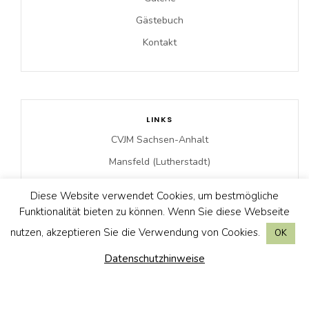
Gästebuch
Kontakt
LINKS
CVJM Sachsen-Anhalt
Mansfeld (Lutherstadt)
Netzwerkstelle Jugendbildung
Diese Website verwendet Cookies, um bestmögliche
Schloss Mansfeld Bei Facebook
Funktionalität bieten zu können. Wenn Sie diese Webseite
Schloss Mansfeld Bei Instagram
nutzen, akzeptieren Sie die Verwendung von Cookies.
OK
Videos | Clips
Datenschutzhinweise