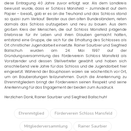
diese Eintragung 40 Jahre zuvor erfolgt war. Als dem Landkreis
bewusst wurde, dass er Schloss Mansfeld – zumindest auf dem
Papier – besaß, gab er es an die Treuhand und das Schloss stand
so quasi zum Verkauf. Berater aus den alten Bundesländern, rieten
damals das Schloss aufzugeben und neu zu bauen. Aus dem
großen Kreis der Menschen, die auf Schloss Mansfeld prägende
Erlebnisse für ihr Leben und ihren Glauben gemacht hatten,
entstand eine Gruppe, die sich für die Erhaltung des Schlosses als
Ort christlicher Jugendarbeit einsetzte. Rainer Saurbier und Siegfried
Ballschuh wurden am 24. Mai 1997 auf der
Gründungsversammlung des Förderverein Schloss Mansfeld als
Vorsitzender und dessen Stellvertreter gewählt und haben sich
anschließend viele Jahre für das Schloss und die Jugendarbeit hier
eingesetzt. Während der Bauphasen waren sie wöchentlich vor Ort,
um an Bauberatungen teilzunehmen. Durch die Anerkennung zu
Ehrenmitgliedern bringt der Förderverein seinen Respekt und seine
Anerkennung für das Engagement der beiden zum Ausdruck.
Herzlichen Dank, Rainer Saurbier und Siegfried Ballschuh!
Ehrenmitglied
Förderverein Schloss Mansfeld
Mitgliederversammlung
Rainer Saurbier