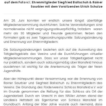
auf dem Foto v.l.: Ehrenmitglieder Siegfried Ballschuh & Rainer
Saurbier mit dem Vorsitzenden Ulrich Schulze
Am 26. Juni konnten wir endlich unsere längst überfällige
Mitgliederversammlung durchführen. Solche Veranstaltungen sind
normalerweise nicht vergnügungssteuerpflichtig, trotzdem waren
mehr als 30 Mitglieder und Freunde gekommen. Neben den
Formalien gab es zwei Tagesordnungspunkte: Satzungsänderung
und Ernennung von Ehrenmitgliedern.
Die Satzungsänderungen beziehen sich auf die Ausweitung des
Tätigkeitsgebiets des Vereins und die Durchführungen virtueller
Mitgliederversammlungen. Dass wir unser Tätigkeitsgebiet nicht
nur praktisch, sondern auch satzungsmäßig über Mansfeld hinaus
ausdehnen ist wichtig für die Anerkennung als Träger der freien
Jugendhilfe.
Aber der Höhepunkt dieser Versammlung war die Ernennung von
Rainer Saurbier und Siegfried Ballschuh zu Ehrenmitgliedern des
Vereins. Die Gründung des Fördervereins Schloss Mansfeld e.V. war
im Grunde genommen die Rettung für das Schloss als Ort der
Jugendarbeit. Durch ein Unrecht in den 1950er Jahren stand der
Landkreis Hettstedt als Eigentümer von Schloss Mansfeld im
Grundbuch. Anfang der 90er Jahre wusste auch niemand, dass